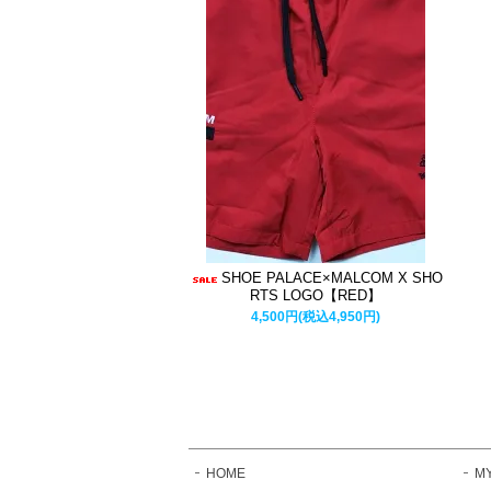
SHOE PALACE×MALCOM X SHO
RTS LOGO【RED】
4,500円(税込4,950円)
HOME
M