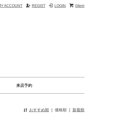
MY ACCOUNT
REGIST
LOGIN
0item
来店予約
おすすめ順
|
価格順
|
新着順