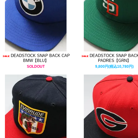
DEADSTOCK SNAP BACK CAP
DEADSTOCK SNAP BAC
BMW【BLU】
PADRES【GRN】
SOLDOUT
9,800円(税込10,780円)