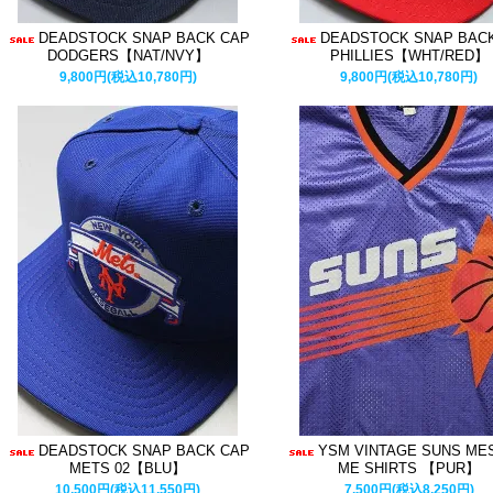
DEADSTOCK SNAP BACK CAP
DEADSTOCK SNAP BAC
DODGERS【NAT/NVY】
PHILLIES【WHT/RED】
9,800円(税込10,780円)
9,800円(税込10,780円)
DEADSTOCK SNAP BACK CAP
YSM VINTAGE SUNS ME
METS 02【BLU】
ME SHIRTS 【PUR】
10,500円(税込11,550円)
7,500円(税込8,250円)