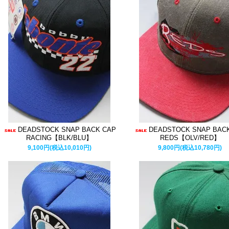
DEADSTOCK SNAP BACK CAP
DEADSTOCK SNAP BAC
RACING【BLK/BLU】
REDS【OLV/RED】
9,100円(税込10,010円)
9,800円(税込10,780円)