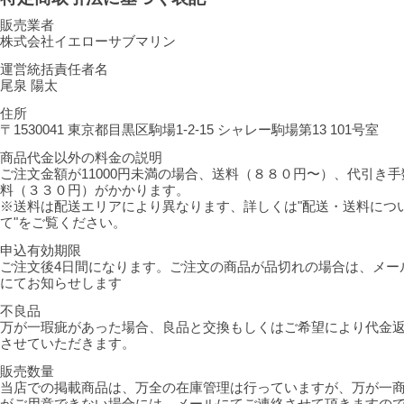
販売業者
株式会社イエローサブマリン
運営統括責任者名
尾泉 陽太
住所
〒1530041 東京都目黒区駒場1-2-15 シャレー駒場第13 101号室
商品代金以外の料金の説明
ご注文金額が11000円未満の場合、送料（８８０円〜）、代引き手
料（３３０円）がかかります。
※送料は配送エリアにより異なります、詳しくは"配送・送料につ
て"をご覧ください。
申込有効期限
ご注文後4日間になります。ご注文の商品が品切れの場合は、メー
にてお知らせします
不良品
万が一瑕疵があった場合、良品と交換もしくはご希望により代金
させていただきます。
販売数量
当店での掲載商品は、万全の在庫管理は行っていますが、万が一
がご用意できない場合には、メールにてご連絡させて頂きますの