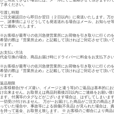
了承ください。
引渡し時期
ご注文確認日から即日か翌日（２日以内）に発送いたします。万
一、諸事情によりどうしても発送送れる場合はメール、お知らせ
てご連絡いたします。
※お客様が最寄りの佐川急便営業所にお荷物を引き取りに行くの
希望の際は『営業所止め』と記載して頂ければご対応させて頂い
ります。
お支払い方法
代金引換の場合、商品お届け時にドライバーに料金をお支払下さ
※お客様が最寄りの佐川急便営業所にお荷物を引き取りに行くの
希望の際は『営業所止め』と記載して頂ければご対応させて頂い
ります。
返品期限
お客様都合(サイズ違い、イメージと違う等)のご返品は基本的にお
け出来ません。お取替えは商品到着後2日以内にご連絡をお願い致
ます。付属等のタグなどがございます場合は、はずしてしまいま
一切受け付けれません。 万が一お届けした商品がご注文の商品と
っていた場合や、事故等による損傷(不良品) が見られた場合は、
を持って返金、お取替え致します。 ※ お客様のご都合により商品