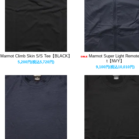
Marmot Climb Skin S/S Tee【BLACK】
Marmot Super Light Remot
t【NVY】
5,200円(税込5,720円)
9,100円(税込10,010円)