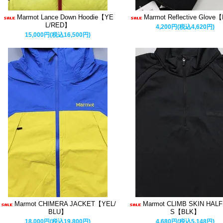
Marmot Lance Down Hoodie【YE
Marmot Reflective Glov
L/RED】
4,200円(税込4,620円)
15,000円(税込16,500円)
Marmot CHIMERA JACKET【YEL/
Marmot CLIMB SKIN HALF 
BLU】
S【BLK】
18,000円(税込19,800円)
4,680円(税込5,148円)