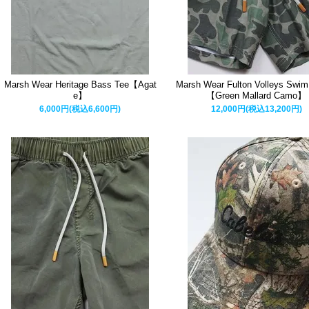
Marsh Wear Heritage Bass Tee【Agat
Marsh Wear Fulton Volleys Swim
e】
【Green Mallard Camo】
6,000円(税込6,600円)
12,000円(税込13,200円)