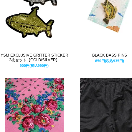
YSM EXCLUSIVE GRITTER STICKER
BLACK BASS PINS
2枚セット【GOLD/SILVER】
850円(税込935円)
900円(税込990円)