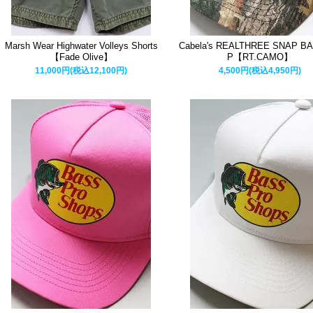
Marsh Wear Highwater Volleys Shorts
Cabela's REALTHREE SNAP B
【Fade Olive】
P【RT.CAMO】
11,000円(税込12,100円)
4,500円(税込4,950円)