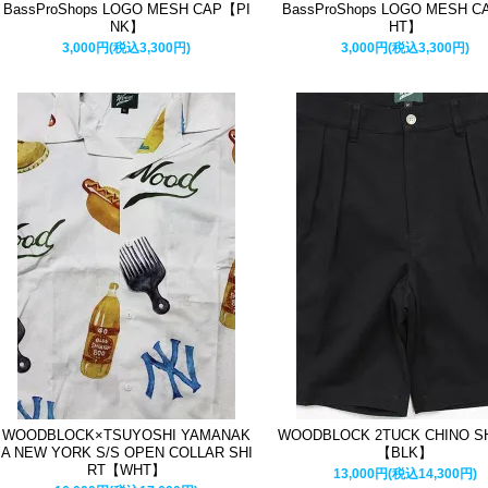
BassProShops LOGO MESH CAP【PI
BassProShops LOGO MESH 
NK】
HT】
3,000円(税込3,300円)
3,000円(税込3,300円)
WOODBLOCK×TSUYOSHI YAMANAK
WOODBLOCK 2TUCK CHINO S
A NEW YORK S/S OPEN COLLAR SHI
【BLK】
RT【WHT】
13,000円(税込14,300円)