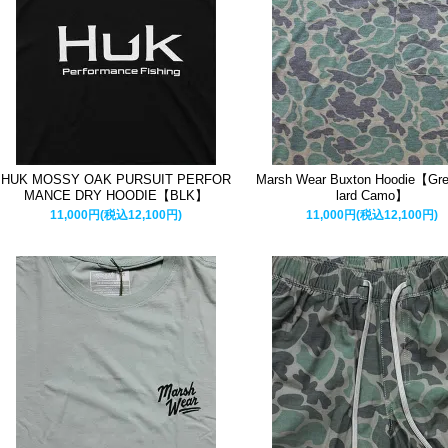
HUK MOSSY OAK PURSUIT PERFOR
Marsh Wear Buxton Hoodie【Gre
MANCE DRY HOODIE【BLK】
lard Camo】
11,000円(税込12,100円)
11,000円(税込12,100円)