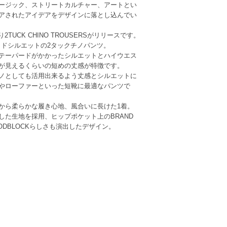
ージック、ストリートカルチャー、アートとい
アされたアイデアをデザインに落とし込んでい
Nより2TUCK CHINO TROUSERSがリリースです。
たワイドシルエットの2タックチノパンツ。
テーパードがかかったシルエットとハイウエス
が見えるくらいの短めの丈感が特徴です。
ノとしても活用出来るよう丈感とシルエットに
やローファーといった短靴に最適なパンツで
から柔らかな履き心地、風合いに長けた1着。
した生地を採用、ヒップポケット上のBRAND
ODBLOCKらしさも演出したデザイン。