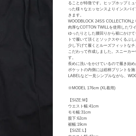
ることが特徴です。ヒップホップミュ
った様々なエッセンスよりインスパイ
きます。
WOODBLOCK 24SS COLLECTIO
肉厚なCOTTON TWILLを使用し
ゆったりとした腰回りから裾にかけて
トで履いて頂くとソックスやくるぶし
少し下げて履くとルーズフィットなチ
こだわって作成しました。スニーカー
す。
長めに洗いをかけているので履き始め
ポケットの内側には総柄プリントを施
LABELなど一見シンプルながら、WO
※MODEL 176cm (XL着用)
【SIZE:M】
ウエスト幅:41cm
モモ幅:31cm
股下:62cm
裾幅:19cm
【SIZE:L】