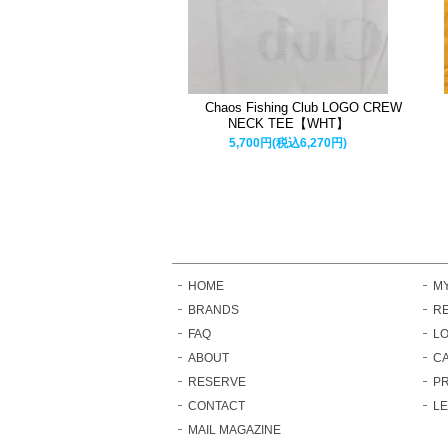
Chaos Fishing Club LOGO CREW
NECK TEE【WHT】
5,700円(税込6,270円)
HOME
M
BRANDS
RE
FAQ
LO
ABOUT
C
RESERVE
PR
CONTACT
L
MAIL MAGAZINE