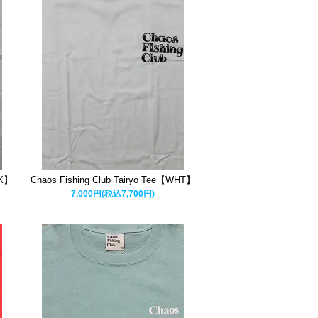
AX】
Chaos Fishing Club Tairyo Tee【WHT】
7,000円(税込7,700円)