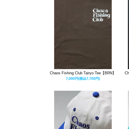
Chaos Fishing Club Tairyo Tee【BRN】
Ch
7,000円(税込7,700円)