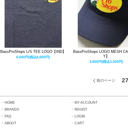
BassProShops L/S TEE LOGO【IND】
BassProShops LOGO MESH C
Y】
6,000円(税込6,600円)
3,000円(税込3,300円)
2
前のページ
HOME
MY ACCOUNT
BRANDS
REGIST
FAQ
LOGIN
ABOUT
CART