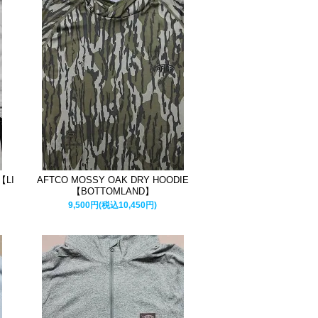
【LI
AFTCO MOSSY OAK DRY HOODIE
【BOTTOMLAND】
9,500円(税込10,450円)