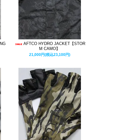
ING
AFTCO HYDRO JACKET【STOR
M CAMO】
21,000円(税込23,100円)