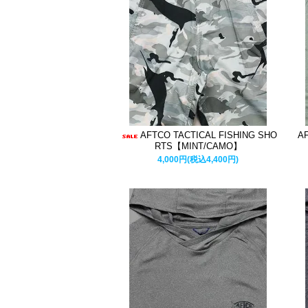
AFTCO TACTICAL FISHING SHO
A
RTS【MINT/CAMO】
4,000円(税込4,400円)