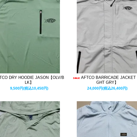
TCO DRY HOODIE JASON【OLV/B
AFTCO BARRICADE JACKET
LK】
GHT GRY】
9,500円(税込10,450円)
24,000円(税込26,400円)