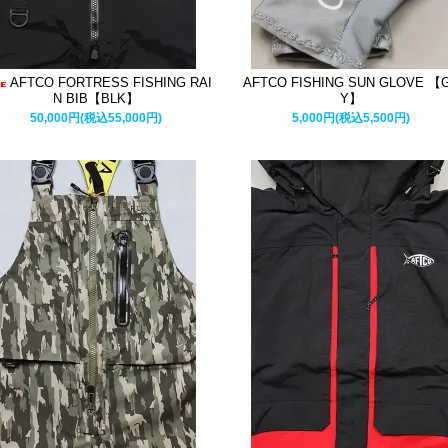
AFTCO FORTRESS FISHING RAI
AFTCO FISHING SUN GLOVE 【
N BIB【BLK】
Y】
50,000円(税込55,000円)
5,000円(税込5,500円)