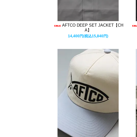
AFTCO DEEP SET JACKET【CH
A】
14,400円(税込15,840円)