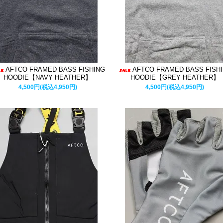
AFTCO FRAMED BASS FISHING
AFTCO FRAMED BASS FISH
HOODIE【NAVY HEATHER】
HOODIE【GREY HEATHER】
4,500円(税込4,950円)
4,500円(税込4,950円)