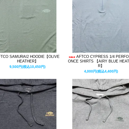
FTCO SAMURAI2 HOODIE【OLIVE
AFTCO CYPRESS 1/4 PERF
HEATHER】
ONCE SHIRTS 【AIRY BLUE HEA
R】
9,500円(税込10,450円)
4,000円(税込4,400円)