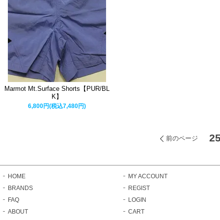
Marmot Mt.Surface Shorts【PUR/BL
K】
6,800円(税込7,480円)
2
前のページ
HOME
MY ACCOUNT
BRANDS
REGIST
FAQ
LOGIN
ABOUT
CART