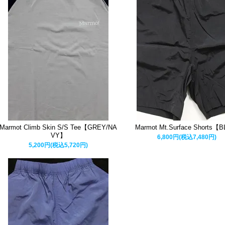
Marmot Climb Skin S/S Tee【GREY/NA
Marmot Mt.Surface Shorts【
VY】
6,800円(税込7,480円)
5,200円(税込5,720円)