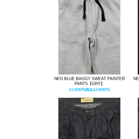
NEO BLUE BAGGY SWEAT PAINTER
NE
PANTS【GRY】
11,500円(税込12,650円)