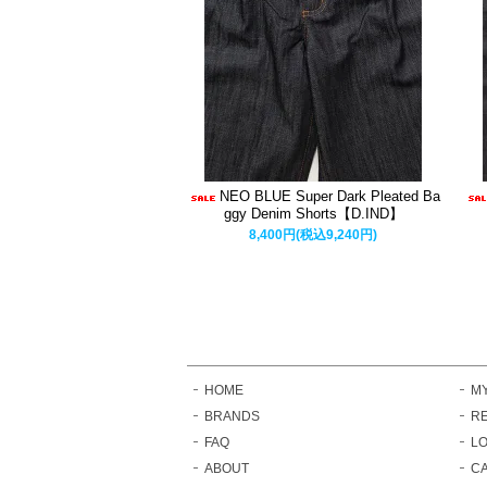
NEO BLUE Super Dark Pleated Ba
ggy Denim Shorts【D.IND】
8,400円(税込9,240円)
HOME
M
BRANDS
RE
FAQ
LO
ABOUT
C