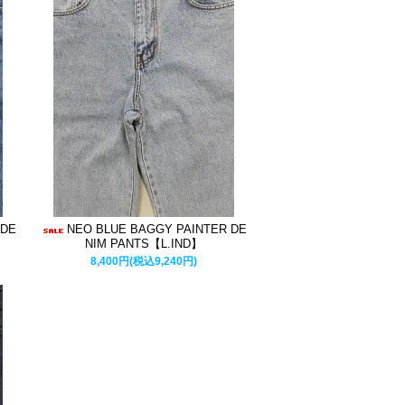
 DE
NEO BLUE BAGGY PAINTER DE
NIM PANTS【L.IND】
8,400円(税込9,240円)