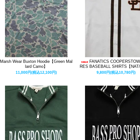
Marsh Wear Buxton Hoodie【Green Mal
FANATICS COOPERSTOW
lard Camo】
RES BASEBALL SHIRTS【NAT
11,000円(税込12,100円)
9,800円(税込10,780円)