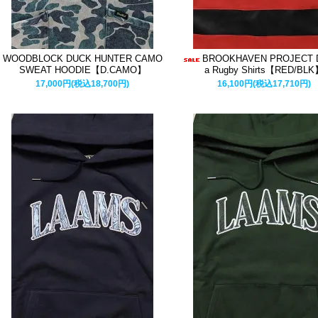
WOODBLOCK DUCK HUNTER CAMO
BROOKHAVEN PROJECT D
SWEAT HOODIE【D.CAMO】
a Rugby Shirts【RED/BL
17,000円(税込18,700円)
16,100円(税込17,710円)