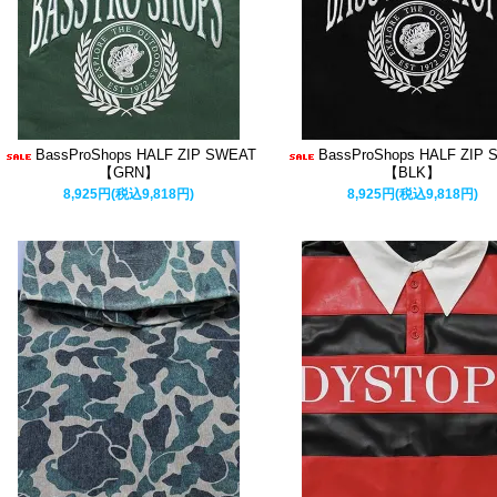
BassProShops HALF ZIP SWEAT
BassProShops HALF ZIP
【GRN】
【BLK】
8,925円(税込9,818円)
8,925円(税込9,818円)