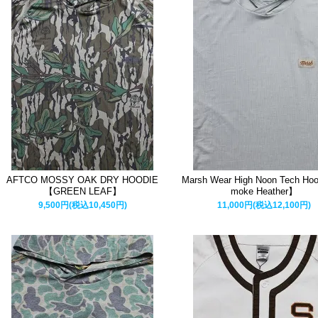
AFTCO MOSSY OAK DRY HOODIE
Marsh Wear High Noon Tech Ho
【GREEN LEAF】
moke Heather】
9,500円(税込10,450円)
11,000円(税込12,100円)