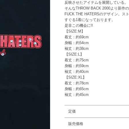
反映させたアイテムを展開している。
そんなTHROW BACK 2000より新
FUCK THE HATERSのデザイン
すぐる1着になっております。
是非この機会に!!
【SIZE:M】
着丈：約69cm
身幅：約54cm
袖丈：約38cm
【SIZE:L】
着丈：約75cm
身幅：約59cm
袖丈：約40cm
【SIZE:XL】
着丈：約78cm
身幅：約65cm
袖丈：約45cm
定価
販売価格