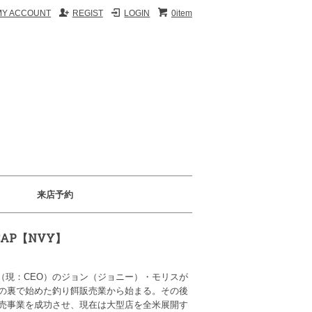
MY ACCOUNT
REGIST
LOGIN
0item
来店予約
H CAP【NVY】
、創業者（現：CEO）のジョン（ジョニー）・モリスが
の裏で始めた釣り餌販売業から始まる。その後
売事業を成功させ、現在は大型店を全米展開す