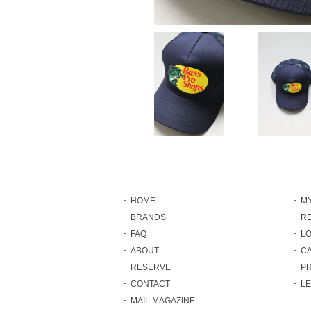
HOME
M
BRANDS
RE
FAQ
LO
ABOUT
C
RESERVE
PR
CONTACT
L
MAIL MAGAZINE