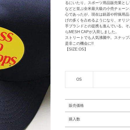
るにいたり、スポーツ用品販売業としてはSp
などと並ぶ全米最大級の小売チェーン
心であったが、現在は銃器や狩猟用品
げの多くを占めるようになり、オリジ
手ブランドとの提携も進んでいる。そんな
らMESH CAPが入荷しました。
ストリートでも人気沸騰中。スナップ
是非この機会に!!
【SIZE:OS】
OS
販売価格
購入数