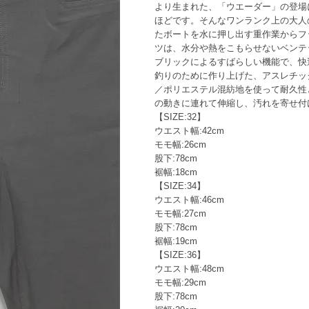
より生まれた、「ウエーダー」の登場
ほどです。そんなワンランク上の大人
たボートを水に押し出す重作業からフ
ツは、水分や熱をこもらせないベンテ
ブリックによるすばらしい機能で、快
釣りのために作り上げた、アスレチッ
／ポリエステル混紡地を使って耐久性
の動きに連れて伸縮し、汚れを寄せ付
【SIZE:32】
ウエスト幅:42cm
モモ幅:26cm
股下:78cm
裾幅:18cm
【SIZE:34】
ウエスト幅:46cm
モモ幅:27cm
股下:78cm
裾幅:19cm
【SIZE:36】
ウエスト幅:48cm
モモ幅:29cm
股下:78cm