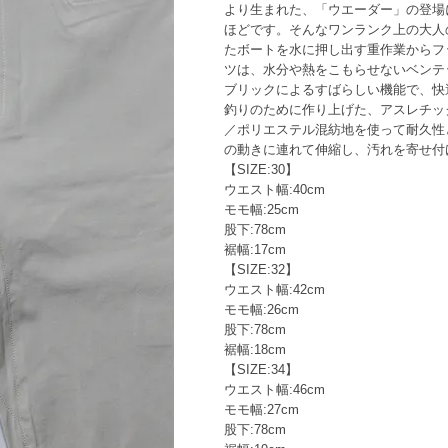
より生まれた、「ウエーダー」の登場
ほどです。そんなワンランク上の大人
たボートを水に押し出す重作業からフ
ツは、水分や熱をこもらせないベンテ
ブリックによるすばらしい機能で、快
釣りのために作り上げた、アスレチッ
／ポリエステル混紡地を使って耐久性
の動きに連れて伸縮し、汚れを寄せ付
【SIZE:30】
ウエスト幅:40cm
モモ幅:25cm
股下:78cm
裾幅:17cm
【SIZE:32】
ウエスト幅:42cm
モモ幅:26cm
股下:78cm
裾幅:18cm
【SIZE:34】
ウエスト幅:46cm
モモ幅:27cm
股下:78cm