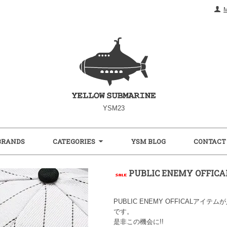
YSM23
BRANDS
CATEGORIES
YSM BLOG
CONTACT
PUBLIC ENEMY OFFIC
PUBLIC ENEMY OFFICALアイ
です。
是非この機会に!!