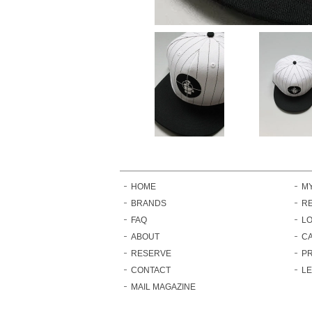
HOME
M
BRANDS
RE
FAQ
LO
ABOUT
C
RESERVE
PR
CONTACT
L
MAIL MAGAZINE