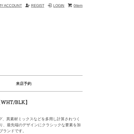
MY ACCOUNT
REGIST
LOGIN
0item
来店予約
【WHT/BLK】
ング、異素材ミックスなどを多用し計算されつく
り、最先端のデザインにクラシックな要素を加
ブランドです。