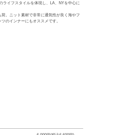
のライフスタイルを体現し、LA、NYを中心に
NKが入荷。ニット素材で非常に通気性が良く海やフ
ャツのインナーにもオススメです。
6,000円(税込6,600円)