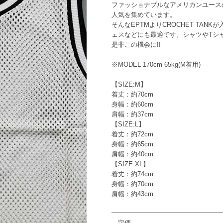
ファッショナブルなアメリカンユース
人気を集めています。
そんなEPTMよりCROCHET TA
ェスなどにも最適です。シャツやTシ
是非この機会に!!
※MODEL 170cm 65kg(M着用)
【SIZE:M】
着丈：約70cm
身幅：約60cm
肩幅：約37cm
【SIZE:L】
着丈：約72cm
身幅：約65cm
肩幅：約40cm
【SIZE:XL】
着丈：約74cm
身幅：約70cm
肩幅：約43cm
定価