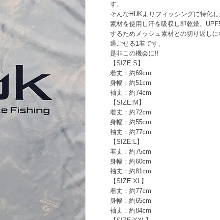
す。
そんなHUKよりフィッシングに特化した
素材を使用し汗を吸収し即乾燥。UPF
するためメッシュ素材との切り返しに
過ごせる1着です。
是非この機会に!!
【SIZE:S】
着丈：約69cm
身幅：約51cm
袖丈：約74cm
【SIZE:M】
着丈：約72cm
身幅：約55cm
袖丈：約77cm
【SIZE:L】
着丈：約75cm
身幅：約60cm
袖丈：約81cm
【SIZE:XL】
着丈：約77cm
身幅：約65cm
袖丈：約84cm