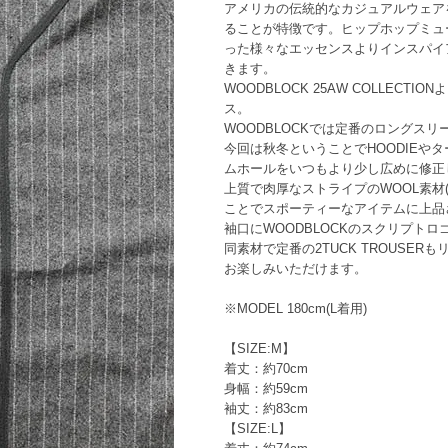
アメリカの伝統的なカジュアルウェア
ることが特徴です。ヒップホップミュ
った様々なエッセンスよりインスパイ
きます。
WOODBLOCK 25AW COLLECTIO
ス。
WOODBLOCKでは定番のロングス
今回は秋冬ということでHOODIEや
ムホールをいつもより少し広めに修正
上質で肉厚なストライプのWOOL素材(WO
ことでスポーティーなアイテムに上品
袖口にWOODBLOCKのスクリプト
同素材で定番の2TUCK TROUSE
お楽しみいただけます。
※MODEL 180cm(L着用)
【SIZE:M】
着丈：約70cm
身幅：約59cm
袖丈：約83cm
【SIZE:L】