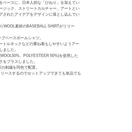
をベースに、日本人的な「ひねり」を加えてい
ージック、ストリートカルチャー、アートとい
アされたアイデアをデザインに落とし込んでい
NよりWOOL素材のBASEBALL SHIRTがリリー
リーブベースボールシャツ。
タートルネックなどの重ね着もしやすいようアー
しました。
OL50%、POLYESTEER 50%)を使用した
さをプラスしました。
ロゴの刺繍を同色で配置。
Rもリリースするのでセットアップできても単品でも