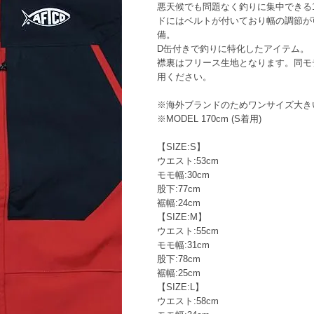
悪天候でも問題なく釣りに集中できる
ドにはベルトが付いており幅の調節が
備。
D缶付きで釣りに特化したアイテム。
襟裏はフリース生地となります。同モ
用ください。
※海外ブランドのためワンサイズ大き
※MODEL 170cm (S着用)
【SIZE:S】
ウエスト:53cm
モモ幅:30cm
股下:77cm
裾幅:24cm
【SIZE:M】
ウエスト:55cm
モモ幅:31cm
股下:78cm
裾幅:25cm
【SIZE:L】
ウエスト:58cm