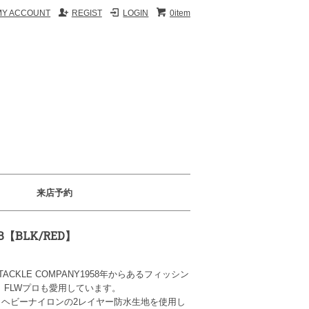
MY ACCOUNT
REGIST
LOGIN
0item
来店予約
IB【BLK/RED】
NG TACKLE COMPANY1958年からあるフィッシン
S、FLWプロも愛用しています。
。ヘビーナイロンの2レイヤー防水生地を使用し