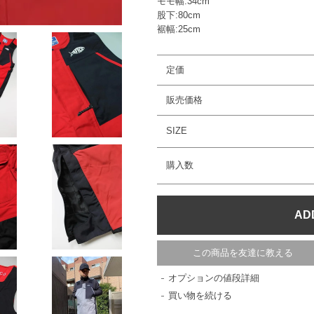
モモ幅:34cm
股下:80cm
裾幅:25cm
定価
販売価格
SIZE
購入数
この商品を友達に教える
オプションの値段詳細
買い物を続ける