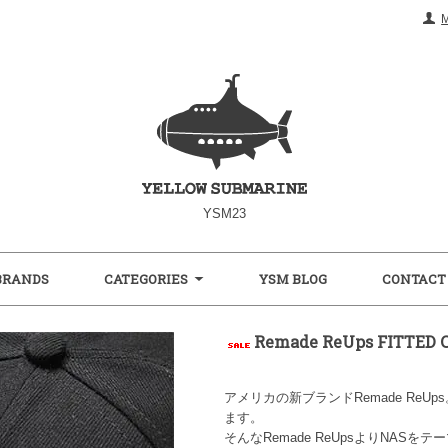
YSM23
BRANDS
CATEGORIES
YSM BLOG
CONTACT
Remade ReUps FITTE
アメリカの新ブランドRemade Re
ます。
そんなRemade ReUpsよりNAS