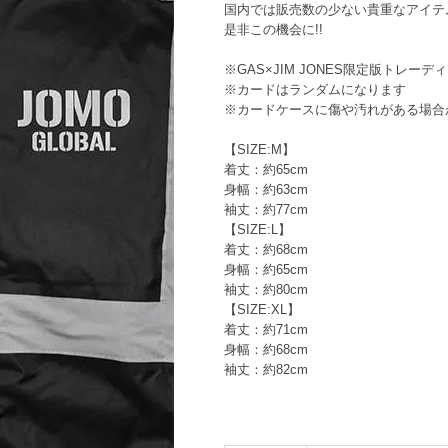
国内では販売数の少ない貴重なアイテ
是非この機会に!!
※GAS×JIM JONES限定版トレー
※カードはランダムになります
※カードケースに傷や汚れがある場合
【SIZE:M】
着丈：約65cm
身幅：約63cm
袖丈：約77cm
【SIZE:L】
着丈：約68cm
身幅：約65cm
袖丈：約80cm
【SIZE:XL】
着丈：約71cm
身幅：約68cm
袖丈：約82cm