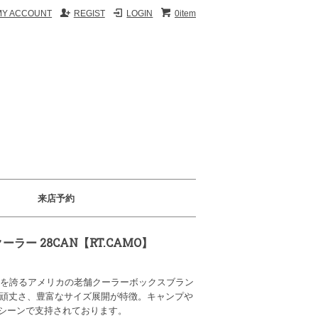
MY ACCOUNT
REGIST
LOGIN
0item
来店予約
フトクーラー 28CAN【RT.CAMO】
o.1を誇るアメリカの老舗クーラーボックスブラン
、頑丈さ、豊富なサイズ展開が特徴。キャンプや
シーンで支持されております。