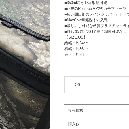
■350ml缶が18本収納可能。
■正規のRealtree APX®カモフ
■広い開口部のメインジッパーとトッ
■MaxCold®断熱材を採用。
■取り外し可能な硬質プラスチックラ
■持ち運びに便利で長さ調節可能なシ
【SIZE:OS】
縦幅：約24cm
横幅：約36cm
高さ：約28cm
OS
販売価格
購入数