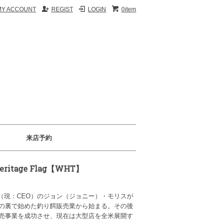
MY ACCOUNT
REGIST
LOGIN
0item
来店予約
 Heritage Flag【WHT】
、創業者（現：CEO）のジョン（ジョニー）・モリスが
の裏で始めた釣り餌販売業から始まる。その後
売事業を成功させ、現在は大型店を全米展開す