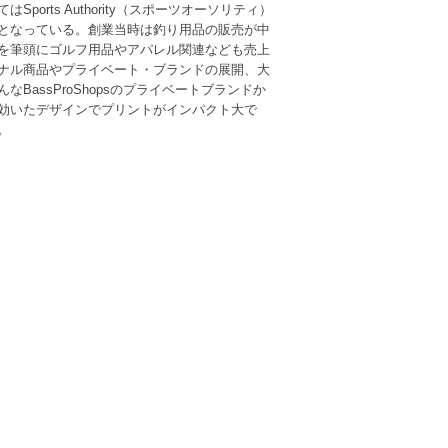
orts Authority（スポーツオーソリティ）
となっている。創業当時は釣り用品の販売が中
を筆頭にゴルフ用品やアパレル関連なども売上
ナル商品やプライベート・ブランドの展開、大
BassProShopsのプライベートブランドか
工の効いたデザインでプリントがインパクト大で
。