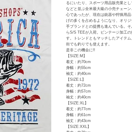
るにいたり、スポーツ用品販売業としてはSp
などと並ぶ全米最大級の小売チェーン
心であったが、現在は銃器や狩猟用品
げの多くを占めるようになり、オリジ
手ブランドとの提携も進んでいる。そんな
らS/S TEEが入荷。ビンテージ加
す。トレンドともマッチしたアイテム
街でも釣りでも使えます。
是非この機会に!!
【SIZE:M】
着丈：約70cm
身幅：約55cm
袖丈：約40cm
【SIZE:L】
着丈：約72cm
身幅：約57cm
袖丈：約40cm
【SIZE:XL】
着丈：約77cm
身幅：約61cm
袖丈：約43cm
【SIZE:XXL】