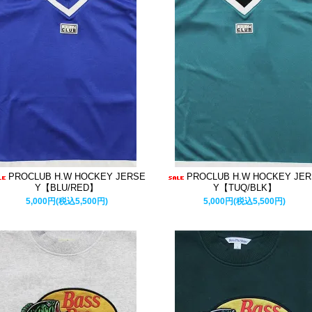
PROCLUB H.W HOCKEY JERSE
PROCLUB H.W HOCKEY JE
Y【BLU/RED】
Y【TUQ/BLK】
5,000円(税込5,500円)
5,000円(税込5,500円)