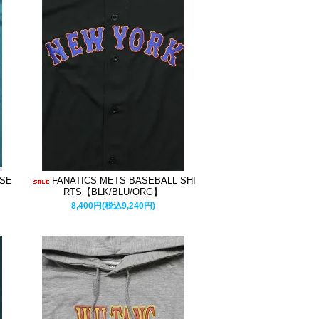
RSE
FANATICS METS BASEBALL SHI
RTS【BLK/BLU/ORG】
8,400円(税込9,240円)