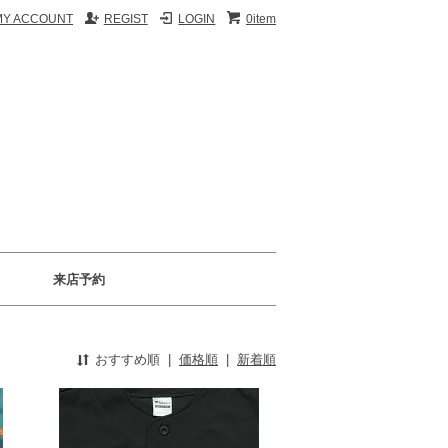
MY ACCOUNT
REGIST
LOGIN
0item
来店予約
おすすめ順
|
価格順
|
新着順