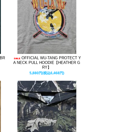
MBR
OFFICIAL WU-TANG PROTECT Y
】
A NECK PULL HOODIE【HEATHER G
RY】
5,880円(税込6,468円)