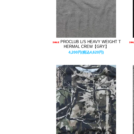
PROCLUB L/S HEAVY WEIGHT T
HERMAL CREW【GRY】
4,200円(税込4,620円)