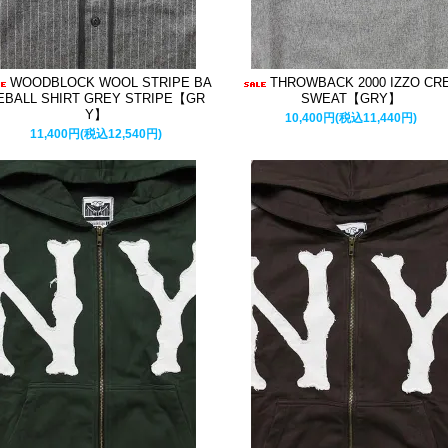
WOODBLOCK WOOL STRIPE BA
THROWBACK 2000 IZZO CR
EBALL SHIRT GREY STRIPE【GR
SWEAT【GRY】
Y】
10,400円(税込11,440円)
11,400円(税込12,540円)