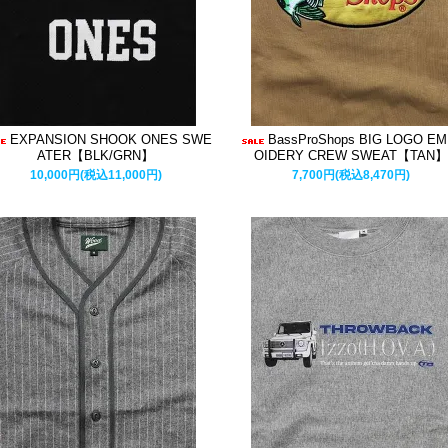
EXPANSION SHOOK ONES SWE
BassProShops BIG LOGO E
ATER【BLK/GRN】
OIDERY CREW SWEAT【TAN
10,000円(税込11,000円)
7,700円(税込8,470円)