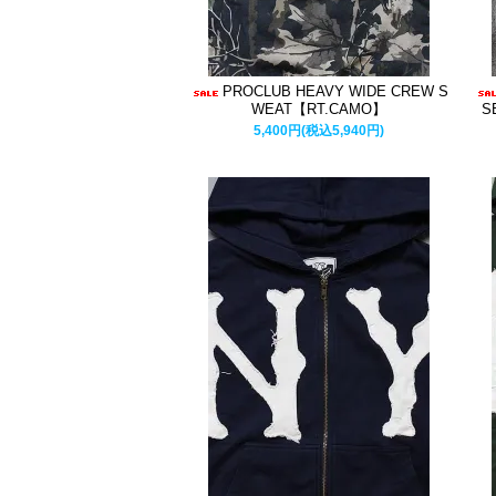
PROCLUB HEAVY WIDE CREW S
WEAT【RT.CAMO】
S
5,400円(税込5,940円)