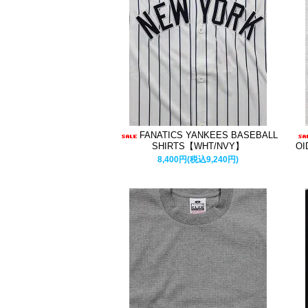
FANATICS YANKEES BASEBALL
SHIRTS【WHT/NVY】
OI
8,400円(税込9,240円)