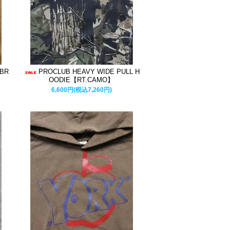
MBR
PROCLUB HEAVY WIDE PULL H
】
OODIE【RT.CAMO】
6,600円(税込7,260円)