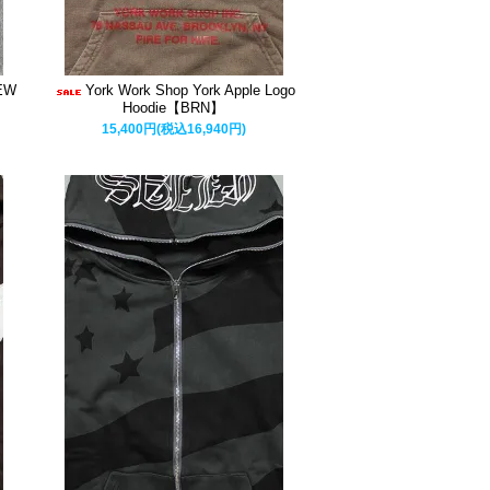
EW
York Work Shop York Apple Logo
Hoodie【BRN】
15,400円(税込16,940円)