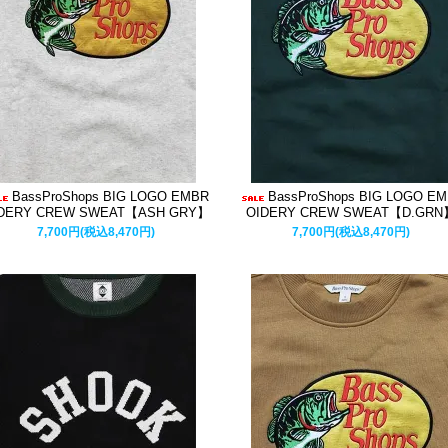
BassProShops BIG LOGO EMBR
BassProShops BIG LOGO E
DERY CREW SWEAT【ASH GRY】
OIDERY CREW SWEAT【D.GRN
7,700円(税込8,470円)
7,700円(税込8,470円)