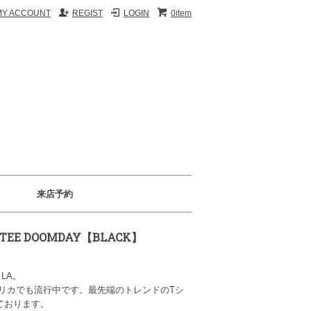
MY ACCOUNT
REGIST
LOGIN
0item
来店予約
S TEE DOOMDAY【BLACK】
LA。
リカでも流行中です。最先端のトレンドのTシ
れております。