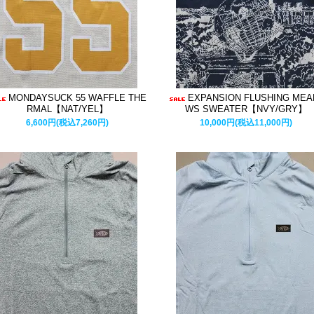
MONDAYSUCK 55 WAFFLE THE
EXPANSION FLUSHING ME
RMAL【NAT/YEL】
WS SWEATER【NVY/GRY】
6,600円(税込7,260円)
10,000円(税込11,000円)