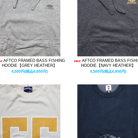
AFTCO FRAMED BASS FISHING
AFTCO FRAMED BASS FISH
HOODIE【GREY HEATHER】
HOODIE【NAVY HEATHER】
4,500円(税込4,950円)
4,500円(税込4,950円)