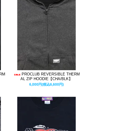
ERM
PROCLUB REVERSIBLE THERM
AL ZIP HOODIE【CHA/BLK】
6,000円(税込6,600円)