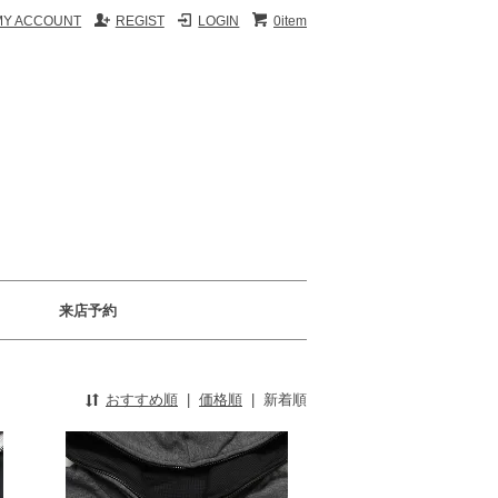
MY ACCOUNT
REGIST
LOGIN
0item
来店予約
おすすめ順
|
価格順
|
新着順