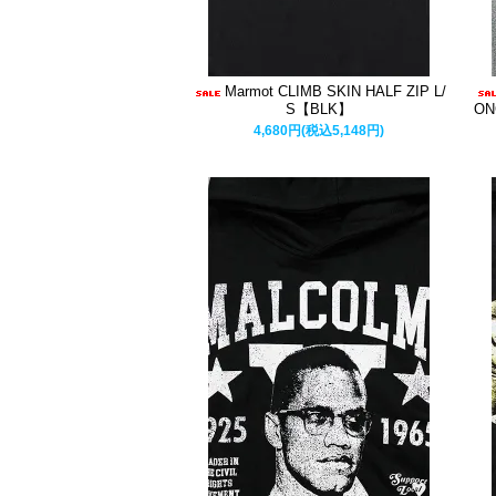
Marmot CLIMB SKIN HALF ZIP L/
S【BLK】
ON
4,680円(税込5,148円)