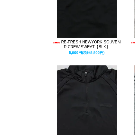
RE-FRESH NEWYORK SOUVENI
R CREW SWEAT【BLK】
5,000円(税込5,500円)