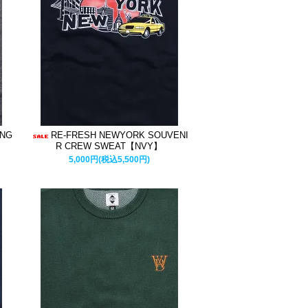
ING
RE-FRESH NEWYORK SOUVENI
R CREW SWEAT【NVY】
5,000円(税込5,500円)