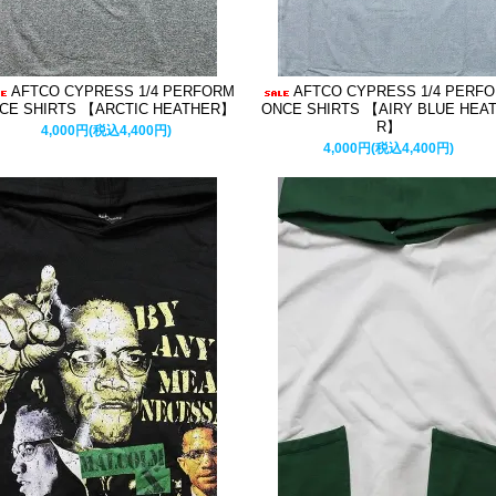
AFTCO CYPRESS 1/4 PERFORM
AFTCO CYPRESS 1/4 PERF
CE SHIRTS 【ARCTIC HEATHER】
ONCE SHIRTS 【AIRY BLUE HEA
R】
4,000円(税込4,400円)
4,000円(税込4,400円)